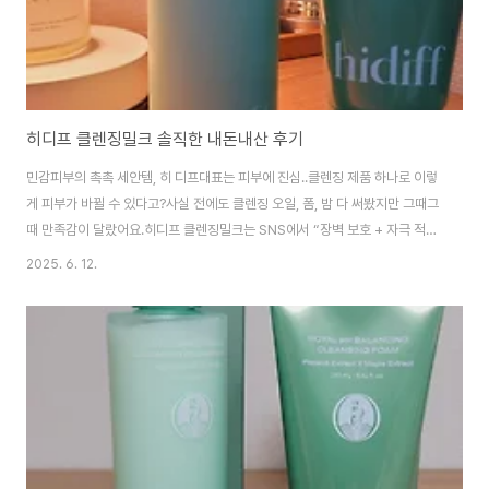
히디프 클렌징밀크 솔직한 내돈내산 후기
민감피부의 촉촉 세안템, 히 디프대표는 피부에 진심..클렌징 제품 하나로 이렇
게 피부가 바뀔 수 있다고?사실 전에도 클렌징 오일, 폼, 밤 다 써봤지만 그때그
때 만족감이 달랐어요.히디프 클렌징밀크는 SNS에서 “장벽 보호 + 자극 적
음”이라는 후기 보고 한 번 써봤고, 지금은 벌써 세 통째 사용 중이에요.^^~히
2025. 6. 12.
디프 클렌징밀크, 어떤 제품이야?제품명: 히디프 약산성 장벽 클렌징 밀크제형:
부드러운 로션 타입 밀크 제형사용 부위: 얼굴 전체 (특히 민감성, 건성에게 추
천)주요 특징:✔️ 약산성 (pH 5.5)✔️ 장벽 강화 + 보습 + 딥클렌징✔️ EWG 그
린 등급 성분 사용✔️ 마스카라·선크림도 잔여감 없이 클렌징 가능성분 분석 히
디프는 장벽케어 전문 브랜드답게 민감피부 맞춤 성분들이 돋보여요.주요 성..