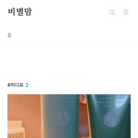
본문 바로가기
비별맘
홈
히디프
2