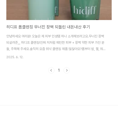
히디프 폼클렌징 무너진 장벽 되돌린 내돈내산 후기
안녕하세요 여러분! 오늘은 제 피부 인생템 하나 소개해보려고요.무너진 장벽
되살려준,,, 하디프 클렌징!진짜 저처럼 예민한 피부 + 장벽 약한 피부 가진 분
들, 주목해 주세요.솔직히 요즘 워낙 클렌징 제품 많잖아요?폼부터 밤, 젤, 워터
까지… 근데 세안만 하면 당기고 붉어지고 😭“나 진짜 뭐 잘못했나…” 그런데
2025. 6. 12.
히디프 제품만 사용하면 금세 진정되더라고요,,?히디프 대표님이 정말 피부에
진심... 인정.. 합니다..✔️ 무향, 무색소, pH5.5 弱산성 젤타입 클렌저✔️ 피부장
1
벽 전문 브랜드답게 저자극 진정 설계 제품 요약!히디프 약산성 젤 클렌징은"세
정력은 확실히, 장벽은 지켜주는" 똑똑한 클렌저예요.거품이 막 풍성~ 이런 스
타일은 아닌데젤 제형이 부드럽게 발리면서 피지, 노폐물을 자극 없이 없애주
는 ..