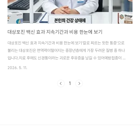
대상포진 백신 효과 지속기간과 비용 한눈에 보기
대상포진 백신 효과 지속기간과 비용 한눈에 보기'칼로 찌르는 듯한 통증'으로
불리는 대상포진은 면역력이떨어지는 중장년층에게 가장 두려운 질병 중 하나
입니다.치료 후에도 신경통이라는 괴로운 후유증을 남길 수 있어예방접종이 무
엇보다 중요한데요.오늘은 2026년 최신 정보를 바탕으로 대상포진 백신의 효
2026. 5. 11.
과 지속기간, 종류별 비용, 그리고 접종 권고 대상까지핵심만 쏙쏙 뽑아 정리해
드리겠습니다. 1. 대상포진 백신 종류: 생백신 vs 사백신현재 국내에서 접종 가
1
능한 백신은 크게 두 가지 타입으로 나뉩니다.본인의 건강 상태에 맞는 선택이
필요합니다. 조스타박스(생백신): 살아있는 바이러스의 독성을 약화해만든 백
신으로 1회 접종으로 끝납니다. 싱그릭스(사백신): 바이러스 항원에 면역증강
제를 혼합한 차세대백신으로, 현..