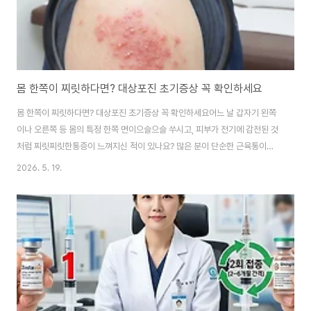
몸 한쪽이 찌릿하다면? 대상포진 초기증상 꼭 확인하세요
몸 한쪽이 찌릿하다면? 대상포진 초기증상 꼭 확인하세요어느 날 갑자기 왼쪽
이나 오른쪽 등 몸의 특정 한쪽 면이으슬으슬 쑤시고, 피부가 전기에 감전된 것
처럼 찌릿찌릿한통증이 느껴지신 적이 있나요? 많은 분이 단순한 근육통이나
감기몸살인 줄 알고 파스를 붙이거나 진통제를 먹고 넘기시지만이는 몸속에서
2026. 5. 19.
바이러스가 깨어났다는 강력한 경고신호일 수 있습니다. 바로 물집 피부 질환
중 가장 극심한 통증을동반한다는'대상포진(Herpes Zoster)'의 전조증상인
데요. 오늘은 골든타임을 놓치지 않기 위해 꼭 알아두어야 할 대상포진 초기증
상의 특징과 안전한 초기 대처법을 알기 쉽게 정리해 드립니다.1. 감기몸살이
아니다? 몸 한쪽이 찌릿한 대상포진 초기증상대상포진은 과거에 앓았던 수두
바이러스가 신경절에잠복해 있다가, 스..