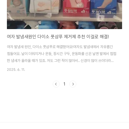
여자 발냄새원인 다이소 풋샴푸 제거제 추천 이걸로 해결!
여자 발냄새 원인, 다이소 풋샴푸로 해결했어요!여자도 발냄새에서 자유롭긴
힘들어요. 날이 더워지거나 운동, 장시간 구두, 운동화를 신은 날엔 발에서 찝찝
한 냄새가 올라올 때가 있죠. 저도 그런 적이 많아서.. 신경이 많이 쓰이더라고
요.. 음식 먹으러 가도 신발 벗고 앉는 곳은 피했어요.. 그래서 이 방법 저 방법
2025. 6. 11.
다 해본 사람입니다.. 그중 최근에 다이소 풋샴푸 ‘발을 씻자’ 제품을 사용하고
나서 정말 만족스러워서 공유해 봅니다.^^.여자 발냄새 원인, 생각보다 단순해
1
요1. 땀 & 세균의 콜라보발엔 땀샘이 아주 많습니다. 특히 발바닥엔 하루 평균
200cc 이상의 땀이 분비되는 거 알고 계셨나요? 그 자체는 무취예요. 그런데
이 땀이 발가락 사이에 고이고, 여기에 세균이나 곰팡이균이 증식하면서 특유
의 쿰..