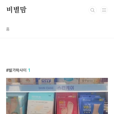
본문 바로가기
비별맘
홈
발가락사이
1