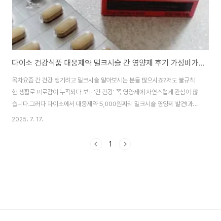
다이소 건강식품 대웅제약 밀크시슬 간 영양제 후기 가성비가 맞나?
목차요즘 간 건강 챙기려고 밀크시슬 알아보시는 분들 많으시죠?저도 불규칙
한 생활로 피로감이 누적되다 보니‘간 건강’ 쪽 영양제에 자연스럽게 관심이 많
습니다.그러다 다이소에서 대웅제약 5,000원짜리 밀크시슬 영양제 발견!과연
효과는 어땠는지시중 제품과 비교하면 어떤지성분, 가격, 단점까지 꼼꼼히 정
2025. 7. 17.
리해 볼게요. 다이소 밀크시슬 기본 정보제품명닥터베어 밀크시슬용량
700mg x 30정 (1일 1정)실리마린 함량130mg (1일 권장량 100%)기타 성
1
분비타민 B군, 엽산, 판토텐산, 비오틴 등가격약 5,000원제조사대웅생명과학
(대웅제약 계열)구매처다이소 매장 또는 다이소몰 다이소 건강기능식품 보러
가기 > 포장 & 구성생각보다 깔끔한 포장입니다. 이중 잠금 방식은 아니지만?
실링 포장도 잘 돼 있고 정..