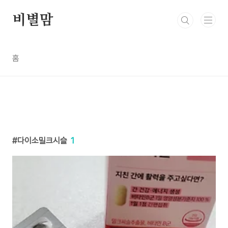
본문 바로가기
비별맘
홈
다이소밀크시슬
1