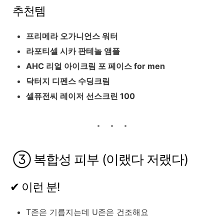
추천템
프리메라 오가니언스 워터
라포티셀 시카 판테놀 앰플
AHC 리얼 아이크림 포 페이스 for men
닥터지 디펜스 수딩크림
셀퓨전씨 레이저 선스크린 100
③ 복합성 피부 (이랬다 저랬다)
✔ 이런 분!
T존은 기름지는데 U존은 건조해요