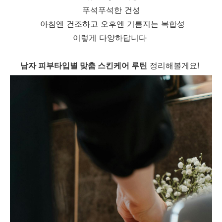
푸석푸석한 건성
아침엔 건조하고 오후엔 기름지는 복합성
이렇게 다양하답니다
남자 피부타입별 맞춤 스킨케어 루틴
정리해볼게요!