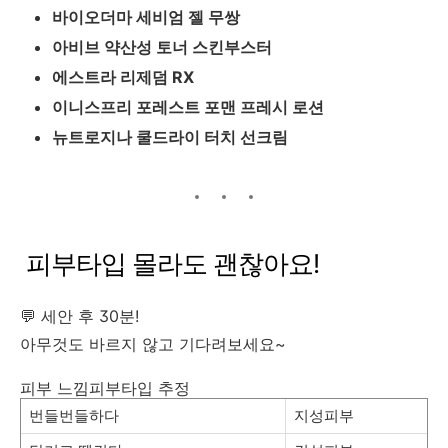
바이오더마 세비엄 젤 무쌍
아비브 약산성 토너 스킨부스터
에스트라 리제덤 RX
이니스프리 포레스트 포맨 프레시 로션
뉴트로지나 쿨드라이 터치 선크림
피부타입 몰라도 괜찮아요!
💬 세안 후 30분!
아무것도 바르지 않고 기다려보세요~
피부 느낌피부타입 추정
번들번들하다
지성피부