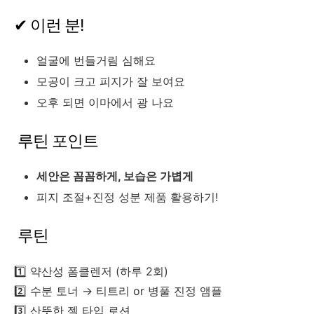
✔ 이런 분!
얼굴에 번들거림 심해요
모공이 크고 피지가 잘 보여요
오후 되면 이마에서 광 나요
루틴 포인트
세안은 꼼꼼하게, 보습은 가볍게
피지 조절+진정 성분 제품 활용하기!
루틴
1️⃣ 약산성 폼클렌저 (하루 2회)
2️⃣ 수분 토너 → 티트리 or 병풀 진정 앰플
3️⃣ 산뜻한 젤 타입 로션