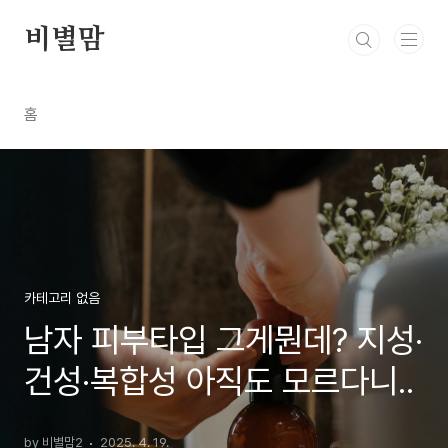
본문 바로가기
비별맘
홈
카테고리 없음
남자 피부타입 그게뭔데? 지성·
건성·복합성 아직도 모르다니..
by 비별맘2
2025. 4. 19.