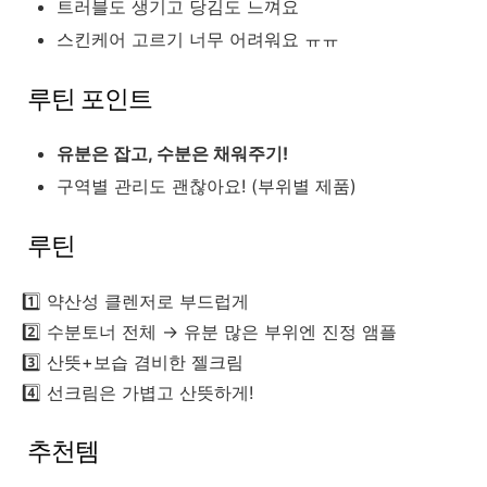
트러블도 생기고 당김도 느껴요
스킨케어 고르기 너무 어려워요 ㅠㅠ
루틴 포인트
유분은 잡고, 수분은 채워주기!
구역별 관리도 괜찮아요! (부위별 제품)
루틴
1️⃣ 약산성 클렌저로 부드럽게
2️⃣ 수분토너 전체 → 유분 많은 부위엔 진정 앰플
3️⃣ 산뜻+보습 겸비한 젤크림
4️⃣ 선크림은 가볍고 산뜻하게!
추천템