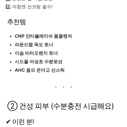
4️⃣ 아침엔 선크림 필수!
추천템
CNP 안티블레미쉬 폼클렌저
라운드랩 독도 토너
이솝 비터오렌지 토너
시드물 어성초 수분로션
AHC 옴므 온더고 선스틱
② 건성 피부 (수분충전 시급해요)
✔ 이런 분!