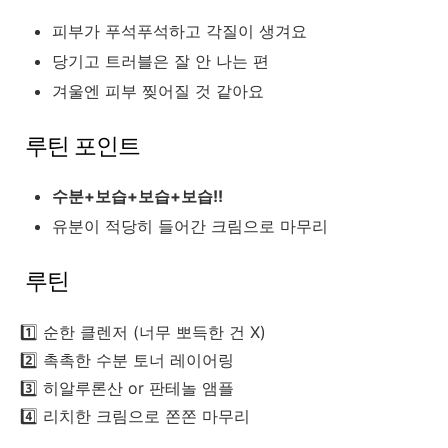
피부가 푸석푸석하고 각질이 생겨요
당기고 트러블은 잘 안 나는 편
겨울엔 피부 찢어질 것 같아요
루틴 포인트
수분+보습+보습+보습!!
유분이 적당히 들어간 크림으로 마무리
루틴
1️⃣ 순한 클렌저 (너무 뽀득한 건 X)
2️⃣ 촉촉한 수분 토너 레이어링
3️⃣ 히알루론산 or 판테놀 앰플
4️⃣ 리치한 크림으로 쫀쫀 마무리